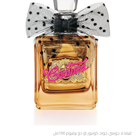
فيفا لا جوسى جولد كوتيور او دو برفيوم 100مل