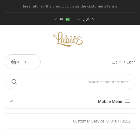
Free return if the product violates the customer's terms
حسابي
Ar
دخول
تسجيل
0 - 0EGP
Mobile Menu
Customer Service: 01010710653