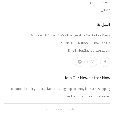
خريطة الموقع
حسابي
اتصل بنا
Address: 32Adnan Al-Malki st. ,next to Naji Grills -Minya
Phone:01010710653 - 0862332033
Email:info@labios-store.com
Join Our Newsletter Now
Exceptional quality. Ethical factories. Sign up to enjoy free U.S. shipping
and returns on your first order.