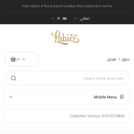
Free return if the product violates the customer's terms
حسابي
Ar
دخول
تسجيل
0 - 0EGP
Mobile Menu
Customer Service: 01010710653