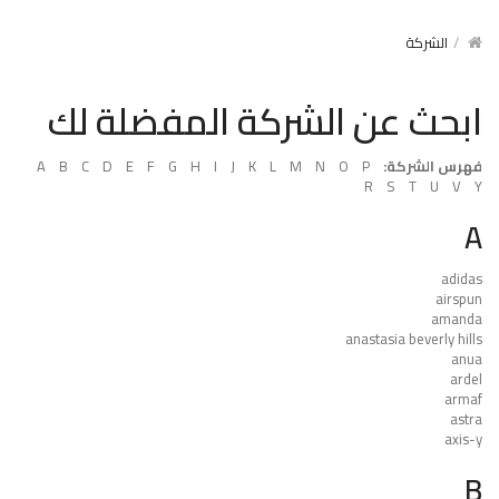
الشركة
ابحث عن الشركة المفضلة لك
فهرس الشركة:
P
O
N
M
L
K
J
I
H
G
F
E
D
C
B
A
R
S
T
U
V
Y
A
adidas
airspun
amanda
anastasia beverly hills
anua
ardel
armaf
astra
axis-y
B