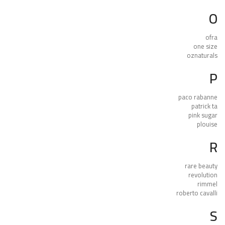
O
ofra
one size
oznaturals
P
paco rabanne
patrick ta
pink sugar
plouise
R
rare beauty
revolution
rimmel
roberto cavalli
S