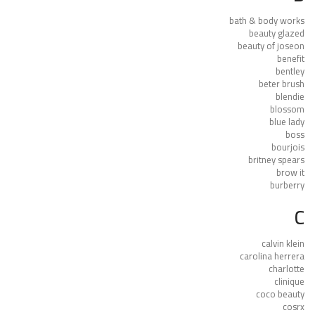
bath & body works
beauty glazed
beauty of joseon
benefit
bentley
beter brush
blendie
blossom
blue lady
boss
bourjois
britney spears
brow it
burberry
C
calvin klein
carolina herrera
charlotte
clinique
coco beauty
cosrx