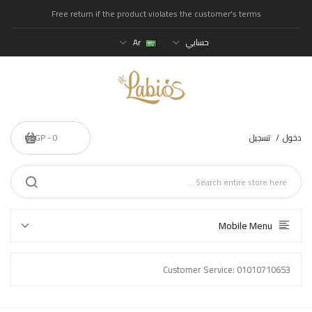
Free return if the product violates the customer's terms
حسابي
Ar
دخول
تسجيل
0 - 0EGP
Mobile Menu
Customer Service: 01010710653