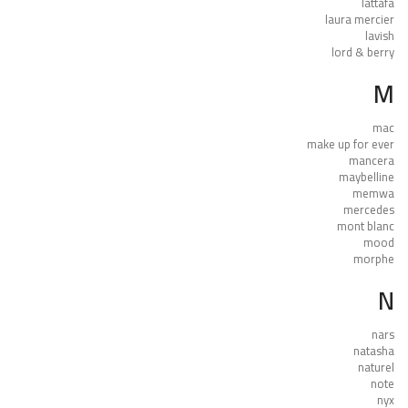
lattafa
laura mercier
lavish
lord & berry
M
mac
make up for ever
mancera
maybelline
memwa
mercedes
mont blanc
mood
morphe
N
nars
natasha
naturel
note
nyx