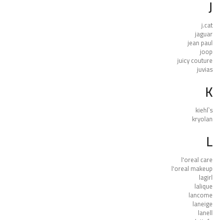
J
j.cat
jaguar
jean paul
joop
juicy couture
juvias
K
kiehl`s
kryolan
L
l'oreal care
l'oreal makeup
lagirl
lalique
lancome
laneige
lanell