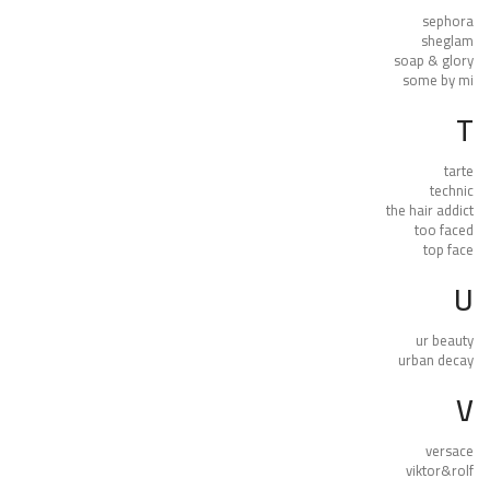
sephora
sheglam
soap & glory
some by mi
T
tarte
technic
the hair addict
too faced
top face
U
ur beauty
urban decay
V
versace
viktor&rolf