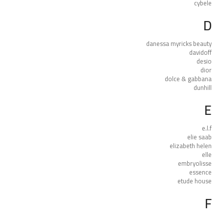
cybele
D
danessa myricks beauty
davidoff
desio
dior
dolce & gabbana
dunhill
E
e.l.f
elie saab
elizabeth helen
elle
embryolisse
essence
etude house
F