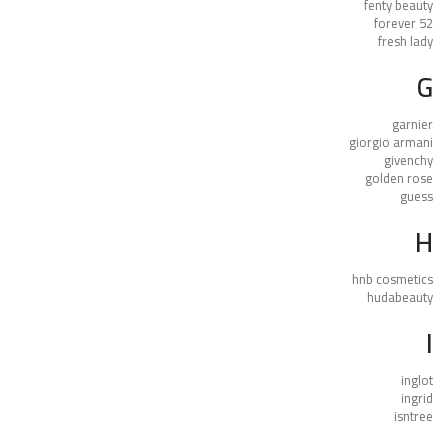
fenty beauty
forever 52
fresh lady
G
garnier
giorgio armani
givenchy
golden rose
guess
H
hnb cosmetics
hudabeauty
I
inglot
ingrid
isntree