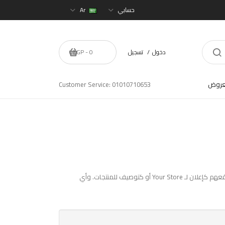
حسابي
Ar
دخول
تسجيل
0 - 0EGP
عروض
Customer Service: 01010710653
Your Store نظام العمولة هو نظام مجاني ويمكن الأعضاء المشتركين في هذا النظام من ربح ايرادات ودخل مناسب بوضع رابط أو عدة روابط في مواقعهم كإعلان لـ Your Store أو كتوصيف للمنتجات. وأي