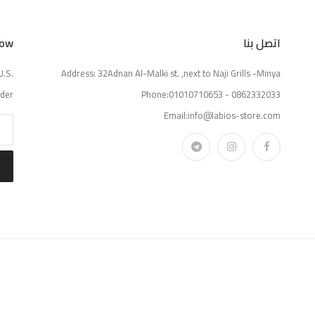
اتصل بنا
Now
U.S.
Address: 32Adnan Al-Malki st. ,next to Naji Grills -Minya
der.
Phone:01010710653 - 0862332033
Email:info@labios-store.com