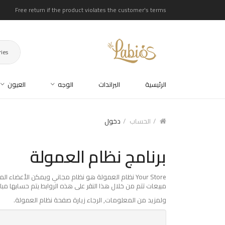
Free return if the product violates the customer's terms
ries
الرئيسية
البراندات
الوجه
العيون
الحساب
دخول
برنامج نظام العمولة
مبيعات تتم من خلال هذا النقر على هذه الروابط يتم حسابها مباش
ولمزيد من المعلومات, الرجاء زيارة صفحة نظام العمولة.