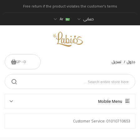
Free return if the product violates the customer's terms
حسابي
Ar
دخول
تسجيل
0 - 0EGP
Mobile Menu
Customer Service: 01010710653