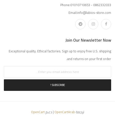
Phone:01010710653 - 0862332033
Email:info@labios-store.com
Join Our Newsletter Now
Exceptional quality. Ethical factories. Sign up to enjoy free U.S. shipping
and returns on your first order.
SUBSCRIBE !
ترجمة
OpenCartArab
| دعـم
OpenCart