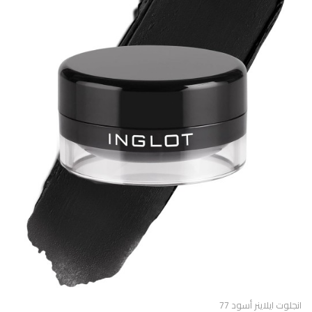
انجلوت ايلاينر أسود 77