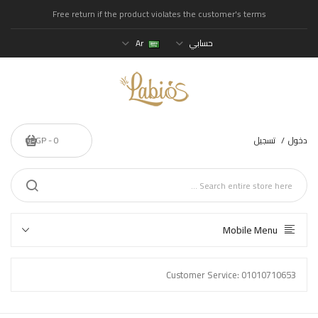
Free return if the product violates the customer's terms
حسابي
Ar
دخول
تسجيل
0 - 0EGP
Mobile Menu
Customer Service: 01010710653