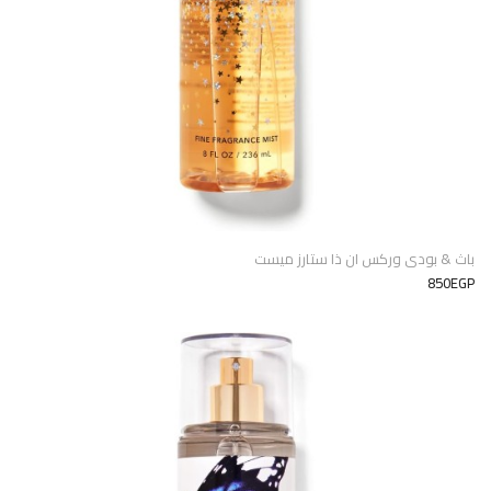
باث & بودى وركس ان ذا ستارز ميست
850EGP