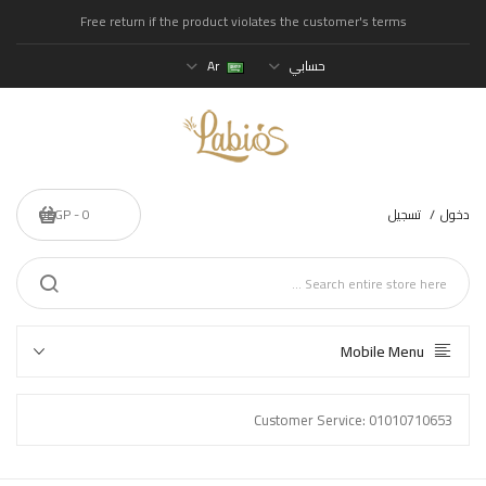
Free return if the product violates the customer's terms
حسابي
Ar
دخول
تسجيل
0 - 0EGP
Mobile Menu
Customer Service: 01010710653