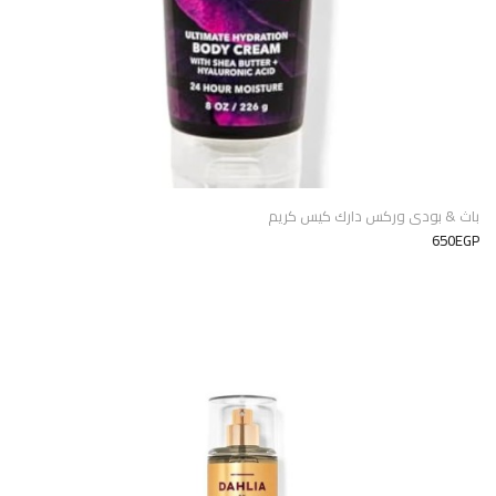
باث & بودى وركس دارك كيس كريم
650EGP