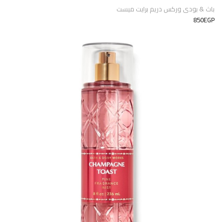
باث & بودى وركس دريم برايت ميست
850EGP