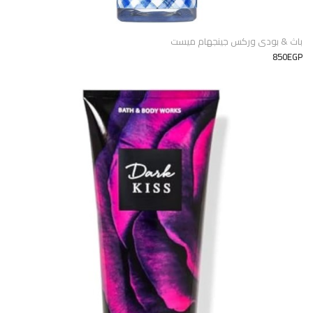
باث & بودى وركس جينجهام ميست
850EGP