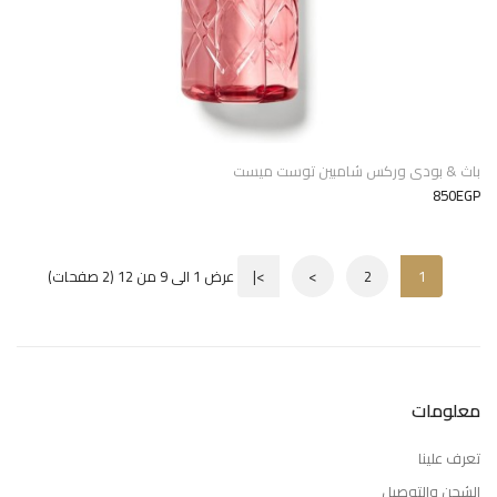
باث & بودى وركس شامبين توست ميست
850EGP
1
2
>
>|
عرض 1 الى 9 من 12 (2 صفحات)
معلومات
تعرف علينا
الشحن والتوصيل