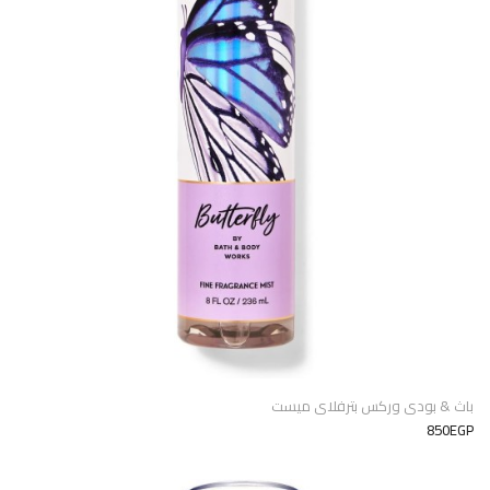
باث & بودى وركس بترفلاى ميست
850EGP