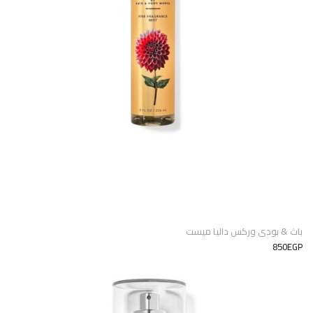
باث & بودى وركس داليا ميست
850EGP