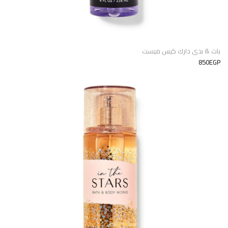
باث & بدى دارك كيس ميست
850EGP