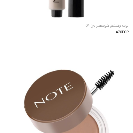
نوت برفكتنج كونسيلر بين 04
470EGP