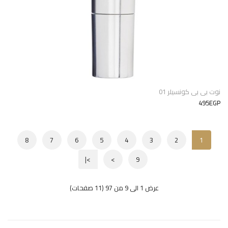
نوت بي بي كونسيلر 01
495EGP
8
7
6
5
4
3
2
1
>|
>
9
عرض 1 الى 9 من 97 (11 صفحات)