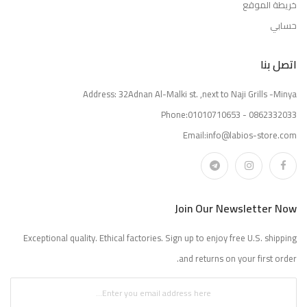
خريطة الموقع
حسابي
اتصل بنا
Address: 32Adnan Al-Malki st. ,next to Naji Grills -Minya
Phone:01010710653 - 0862332033
Email:info@labios-store.com
Join Our Newsletter Now
Exceptional quality. Ethical factories. Sign up to enjoy free U.S. shipping
and returns on your first order.