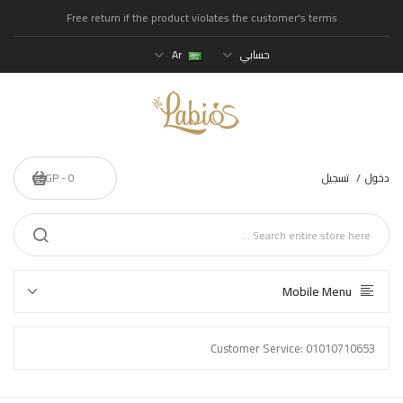
Free return if the product violates the customer's terms
حسابي
Ar
دخول
تسجيل
0 - 0EGP
Mobile Menu
Customer Service: 01010710653