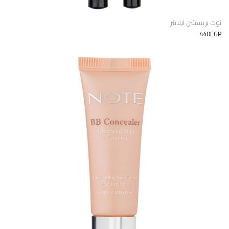
نوت بريسشن ايلاينر
440EGP