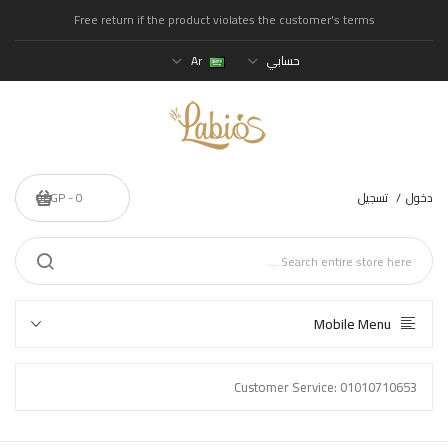
Free return if the product violates the customer's terms
حسابي
Ar
دخول
تسجيل
0 - 0EGP
Mobile Menu
Customer Service: 01010710653