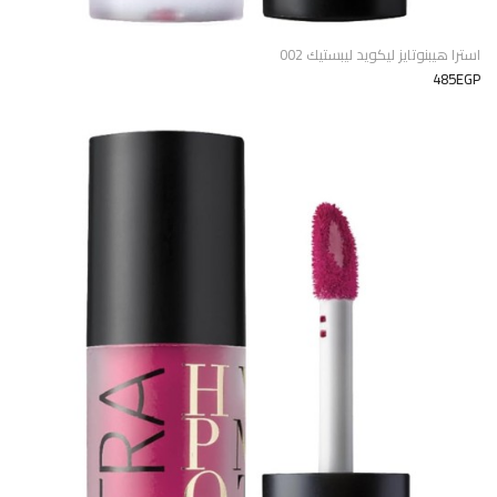
استرا هيبنوتايز ليكويد ليبستيك 002
485EGP