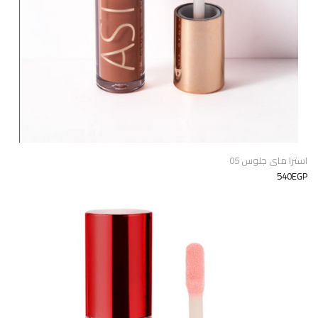
استرا ماى جلوس 05
540EGP