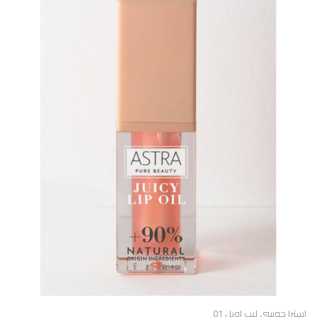
استرا جوسى ليب اويل 01