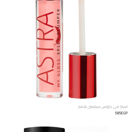
استرا مى جلوس سبايسى بلامبر
585EGP