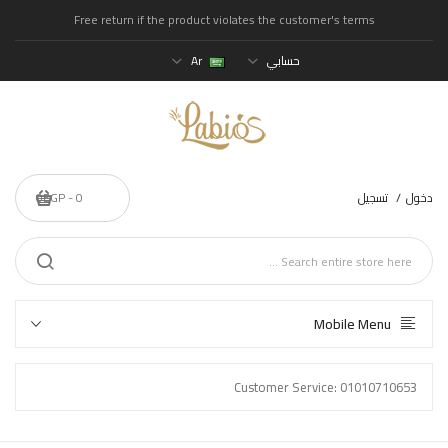
Free return if the product violates the customer's terms
حسابي
Ar
دخول
تسجيل
0 - 0EGP
Mobile Menu
Customer Service: 01010710653