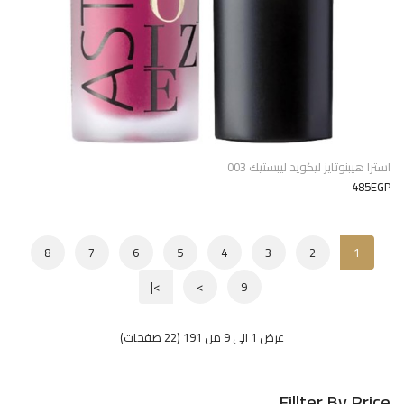
استرا هيبنوتايز ليكويد ليبستيك 003
485EGP
8
7
6
5
4
3
2
1
>|
>
9
عرض 1 الى 9 من 191 (22 صفحات)
Fillter By Price