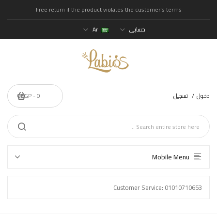
Free return if the product violates the customer's terms
حسابي
Ar
دخول
تسجيل
0 - 0EGP
Mobile Menu
Customer Service: 01010710653