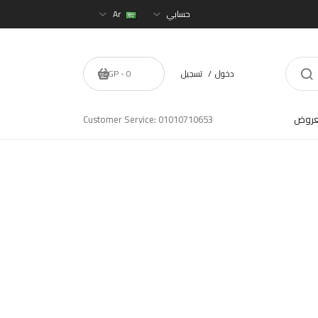
حسابي
Ar
دخول
تسجيل
0 - 0EGP
عروض
Customer Service: 01010710653