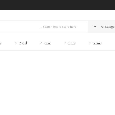
All Catego
الشفاه
العناية
عطور
أدوات
ال