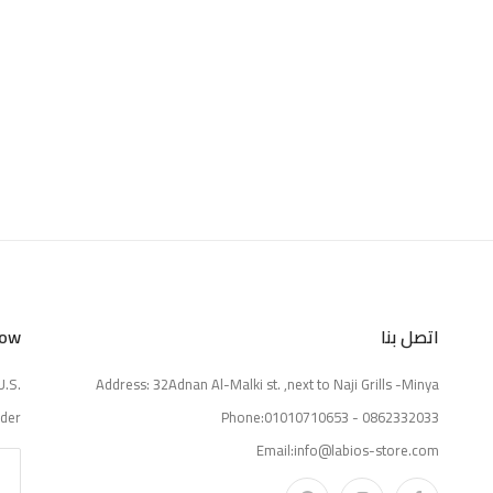
اتصل بنا
Now
U.S.
Address: 32Adnan Al-Malki st. ,next to Naji Grills -Minya
der.
Phone:01010710653 - 0862332033
Email:info@labios-store.com