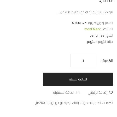
4,300EGP
مونت بلانك ليجيند او دو تواليت 200مل..
السعر بدون ضريبة :
4,300EGP
الشركة :
mont blanc
النوع :
perfumes
حالة التوفر :
متوفر
الكمية:
اضافة للسلة
إضافة لرغباتي
اضافة للمقارنة
الكلمات الدليليلة :
مونت بلانك ليجيند او دو تواليت 200مل