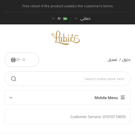
Free return if the product violates the customer's terms
حسابي
Ar
دخول
تسجيل
0 - 0EGP
Mobile Menu
Customer Service: 01010710653