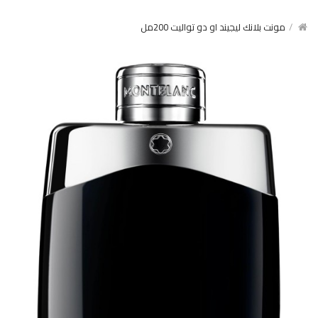
مونت بلانك ليجيند او دو تواليت 200مل