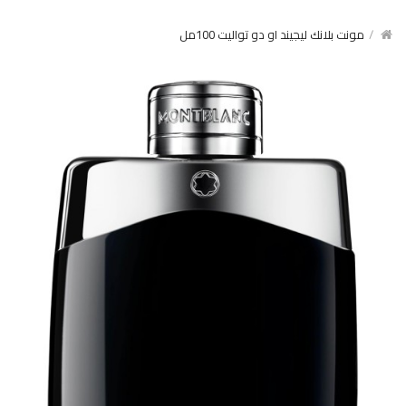
مونت بلانك ليجيند او دو تواليت 100مل