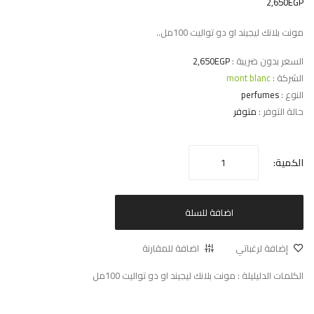
2,650EGP
مونت بلانك ليجيند او دو تواليت 100مل..
السعر بدون ضريبة :
2,650EGP
الشركة :
mont blanc
النوع :
perfumes
حالة التوفر :
متوفر
الكمية:
اضافة للسلة
إضافة لرغباتي
اضافة للمقارنة
الكلمات الدليليلة :
مونت بلانك ليجيند او دو تواليت 100مل