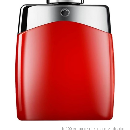
مونت بلانك ليجيند ريد او دو برفيوم 100مل