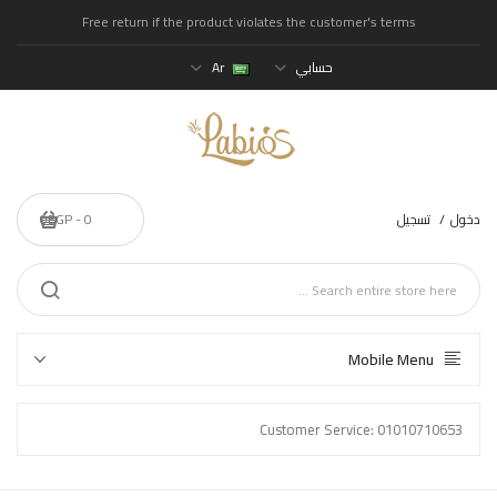
Free return if the product violates the customer's terms
حسابي
Ar
دخول
تسجيل
0 - 0EGP
Mobile Menu
Customer Service: 01010710653