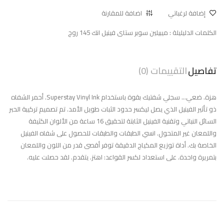
إضافة لرغباتي
اضافة للمقارنة
الكلمات الدليليلة :
ميبيلين سوبر ستاى فينيل انك 145 روج
تفاصيل
التقييمات (0)
هزة. ضعي... سجلي شفتيك بقوة باستخدام Superstay Vinyl Ink. أحمر الشفاه
ذو تأثير الفينيل الذي يصل ليكسر حدود الثبات طويل الأمد. تم تصميم تركيبة الحبر
السائل النباتي وتقنية الفينيل الثابتة لتحقيق 16 ساعة من الألوان الكثيفة
واللمعان غير المتحول. انسي الطبقات والطبقات للحصول على شفاه الفينيل
الخاصة بك. أداة توزيع المكياج الدقيقة توفر أقصى قدر من اللون واللمعان
بتمريرة واحدة. على استعداد لكسر القواعد: اهتز. يتقدم. لقد حصلت عليه.