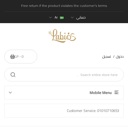
Free return if the product violates the customer's terms
حسابي
Ar
دخول
تسجيل
0 - 0EGP
Mobile Menu
Customer Service: 01010710653