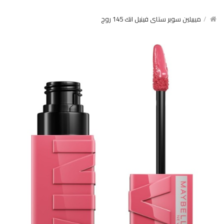
ميبيلين سوبر ستاى فينيل انك 145 روج