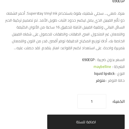
690EGP
هزة. ضعي... سجلي شفتيك بقوة باستخدام Superstay Vinyl Ink. أحمر الشفاه
ذو تأثير الفينيل الذي يصل ليكسر حدود الثبات طويل الأمد. تم تصميم تركيبة الحبر
السائل النباتي وتقنية الفينيل الثابتة لتحقيق 16 ساعة من الألوان الكثيفة
واللمعان غير المتحول. انسي الطبقات والطبقات للحصول على شفاه الفينيل
الخاصة بك. أداة توزيع المكياج الدقيقة توفر أقصى قدر من اللون واللمعان
بتمريرة واحدة. على استعداد لكسر القواعد: اهتز. يتقدم. لقد حصلت عليه...
السعر بدون ضريبة :
690EGP
الشركة :
maybelline
النوع :
liquid lipstick
حالة التوفر :
متوفر
الكمية:
اضافة للسلة