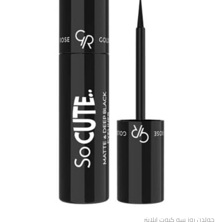
جولدن روز سو كيوت ايلاينر