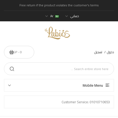
Free return if the product violates the customer's terms
حسابي
Ar
دخول
تسجيل
0 - 0EGP
Mobile Menu
Customer Service: 01010710653