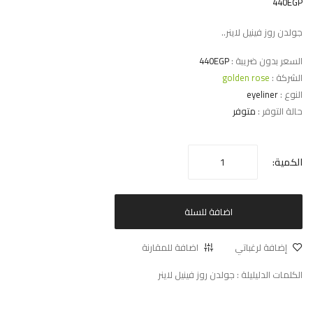
440EGP
جولدن روز فينيل لاينر..
السعر بدون ضريبة :
440EGP
الشركة :
golden rose
النوع :
eyeliner
حالة التوفر :
متوفر
الكمية:
اضافة للسلة
إضافة لرغباتي
اضافة للمقارنة
الكلمات الدليليلة :
جولدن روز فينيل لاينر