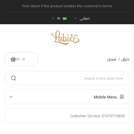
Free return if the product violates the customer's terms
حسابي
Ar
دخول
تسجيل
0 - 0EGP
Mobile Menu
Customer Service: 01010710653