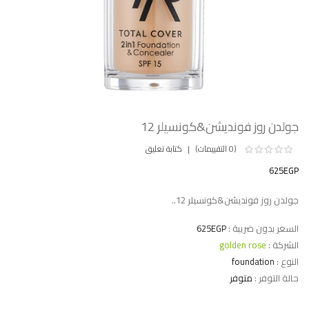
جولدن روز فونديشن&كونسيلر 12
(0 التقييمات)
كتابة تعليق
625EGP
جولدن روز فونديشن&كونسيلر 12..
السعر بدون ضريبة :
625EGP
الشركة :
golden rose
النوع :
foundation
حالة التوفر :
متوفر