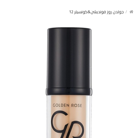
جولدن روز فونديشن&كونسيلر 12