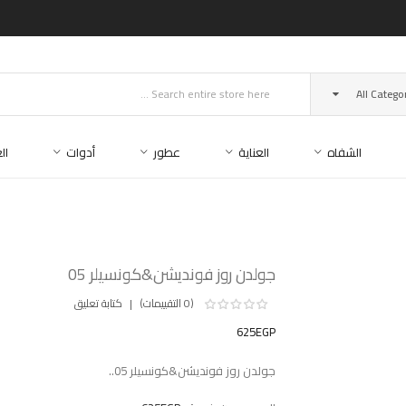
All Catego
الشفاه
العناية
عطور
أدوات
ال
جولدن روز فونديشن&كونسيلر 05
(0 التقييمات)
كتابة تعليق
625EGP
جولدن روز فونديشن&كونسيلر 05..