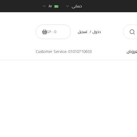
حسابي
Ar
دخول
تسجيل
0 - 0EGP
عروض
Customer Service: 01010710653