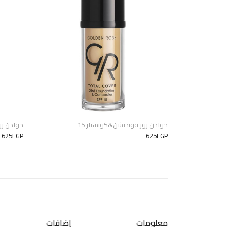
جولدن روز فونديشن&كونسيلر 15
جولدن رو
625EGP
625EGP
معلومات
إضافات