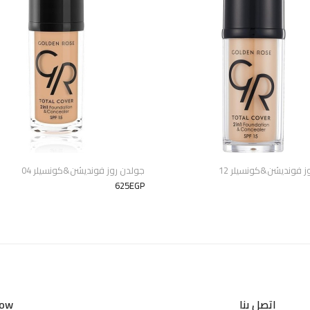
ز فونديشن&كونسيلر 12
جولدن روز فونديشن&كونسيلر 04
625EGP
اتصل بنا
Now