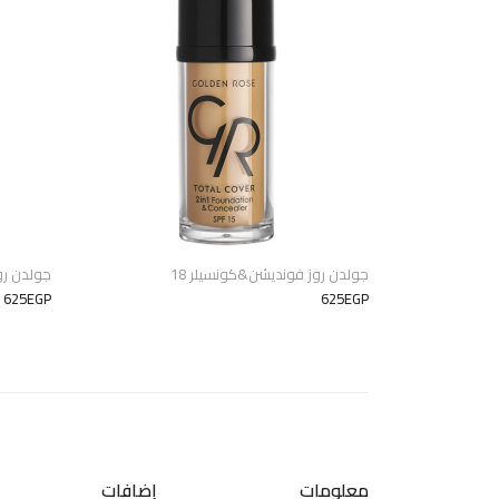
جولدن روز فونديشن&كونسيلر 18
جولدن رو
625EGP
625EGP
معلومات
إضافات