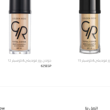
ز فونديشن&كونسيلر 15
جولدن روز فونديشن&كونسيلر 12
625EGP
اتصل بنا
Now