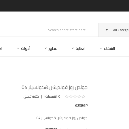
All Catego
الشفاه
العناية
عطور
أدوات
ال
جولدن روز فونديشن&كونسيلر 04
(0 التقييمات)
كتابة تعليق
625EGP
جولدن روز فونديشن&كونسيلر 04..