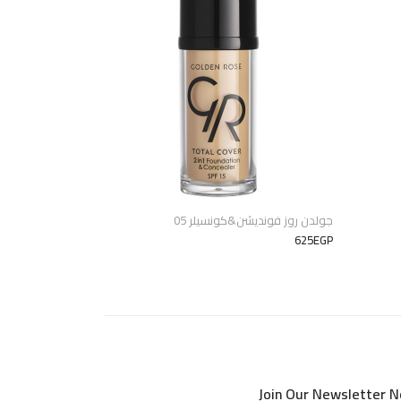
جولدن روز فونديشن&كونسيلر 05
جولدن روز سموزن
500EGP
625EGP
Join Our Newsletter 