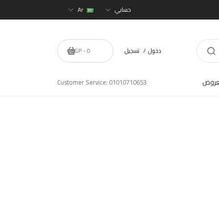
حسابي
Ar
دخول
تسجيل
0 - 0EGP
عروض
Customer Service: 01010710653