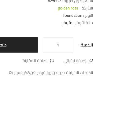
السعر بدون ضريبة :
625EGP
الشركة :
golden rose
النوع :
foundation
حالة التوفر :
متوفر
الكمية:
اضاف
إضافة لرغباتي
اضافة للمقارنة
الكلمات الدليليلة :
جولدن روز فونديشن&كونسيلر 04