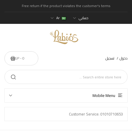
Free return if the product violates the customer's terms
حسابي
Ar
دخول
تسجيل
0 - 0EGP
Mobile Menu
Customer Service: 01010710653