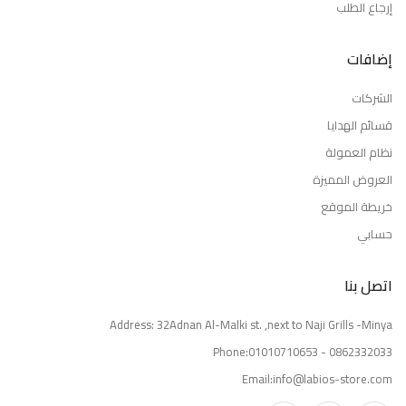
إرجاع الطلب
إضافات
الشركات
قسائم الهدايا
نظام العمولة
العروض المميزة
خريطة الموقع
حسابي
اتصل بنا
Address: 32Adnan Al-Malki st. ,next to Naji Grills -Minya
Phone:01010710653 - 0862332033
Email:info@labios-store.com