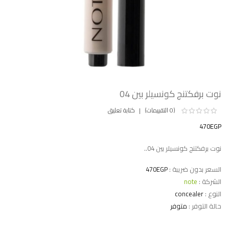
نوت برفكتنج كونسيلر بين 04
(0 التقييمات)
كتابة تعليق
470EGP
نوت برفكتنج كونسيلر بين 04..
السعر بدون ضريبة :
470EGP
الشركة :
note
النوع :
concealer
حالة التوفر :
متوفر