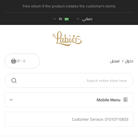
Free return if the product violates the customer's terms
حسابي
Ar
دخول
تسجيل
0 - 0EGP
Mobile Menu
Customer Service: 01010710653