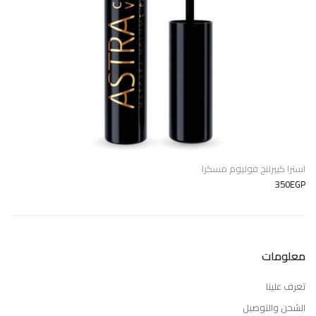
استرا كييرلنج فوليوم مسكرا
350EGP
معلومات
تعرف علينا
الشحن والتوصيل