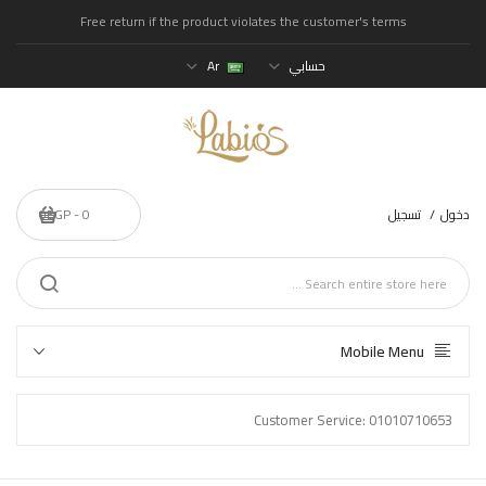
Free return if the product violates the customer's terms
حسابي
Ar
دخول
تسجيل
0 - 0EGP
Mobile Menu
Customer Service: 01010710653