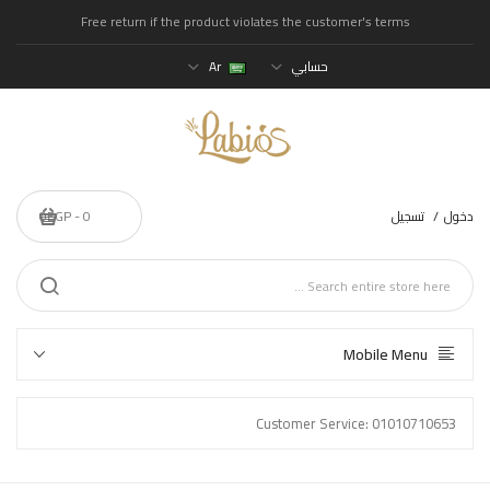
Free return if the product violates the customer's terms
حسابي
Ar
دخول
تسجيل
0 - 0EGP
Mobile Menu
Customer Service: 01010710653