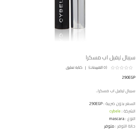
سيبال ليفيل اب مسكرا
(0 التقييمات)
كتابة تعليق
290EGP
سيبال ليفيل اب مسكرا..
السعر بدون ضريبة :
290EGP
الشركة :
cybele
النوع :
mascara
حالة التوفر :
متوفر