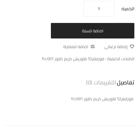
الكمية:
اضافة للسلة
إضافة لرغباتي
اضافة للمقارنة
الكلمات الدليليلة :
فورايفر52 فلوريش كريم كنتور fcc001
تفاصيل
التقييمات (0)
فورايفر52 فلوريش كريم كنتور fcc001