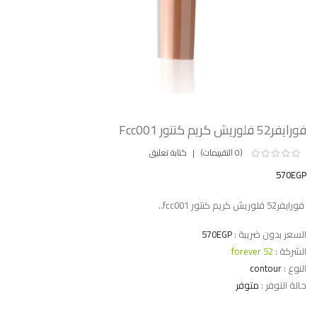
فورايفر52 فلوريش كريم كنتور Fcc001
(0 التقييمات)
كتابة تعليق
570EGP
فورايفر52 فلوريش كريم كنتور fcc001..
السعر بدون ضريبة :
570EGP
الشركة :
forever 52
النوع :
contour
حالة التوفر :
متوفر