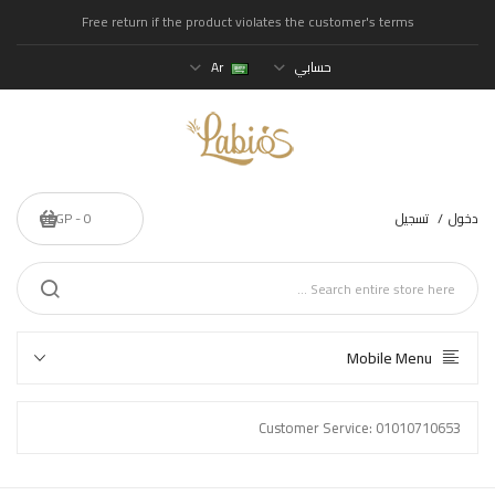
Free return if the product violates the customer's terms
حسابي
Ar
دخول
تسجيل
0 - 0EGP
Mobile Menu
Customer Service: 01010710653