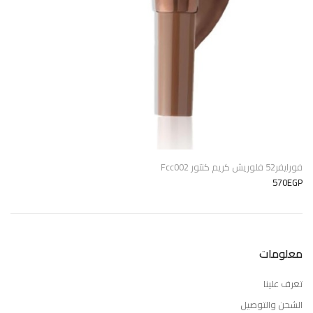
فورايفر52 فلوريش كريم كنتور Fcc002
570EGP
معلومات
تعرف علينا
الشحن والتوصيل