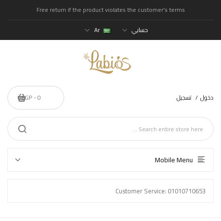
Free return if the product violates the customer's terms
حسابي
Ar
دخول
تسجيل
0 - 0EGP
Mobile Menu
Customer Service: 01010710653