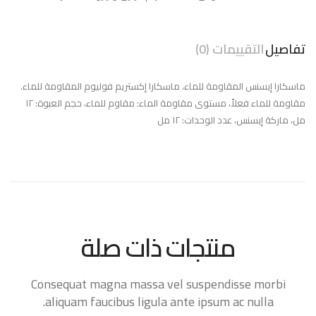
تفاصيل
التقييمات (0)
ماسكارا إيسنس المقاومة للماء، ماسكارا إكستريم فوليوم المقاومة للماء.
مقاومة للماء فعلاً، مستوى مقاومة الماء: مقاوم للماء، حجم العبوة: ١٢
مل، ماركة إيسنس، عدد الوحدات: ١٢ مل
منتجات ذات صلة
Consequat magna massa vel suspendisse morbi
aliquam faucibus ligula ante ipsum ac nulla.