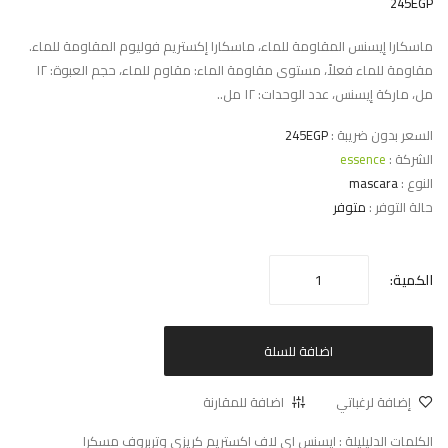
245EGP
ماسكارا إيسنس المقاومة للماء، ماسكارا إكستريم فوليوم المقاومة للماء.
مقاومة للماء فعلاً، مستوى مقاومة الماء: مقاوم للماء، حجم العبوة: ١٢
مل، ماركة إيسنس، عدد الوحدات: ١٢ مل..
السعر بدون ضريبة :
245EGP
الشركة :
essence
النوع :
mascara
حالة التوفر :
متوفر
الكمية:
اضافة للسلة
إضافة لرغباتي
اضافة للمقارنة
الكلمات الدليليلة :
ايسنس اى لاف اكستريم كريزى وتربروف مسكرا