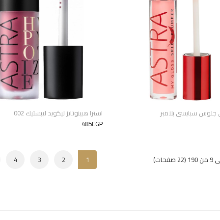
 جلوس سبايسى بلامبر
استرا هيبنوتايز ليكويد ليبستيك 002
485EGP
4
3
2
1