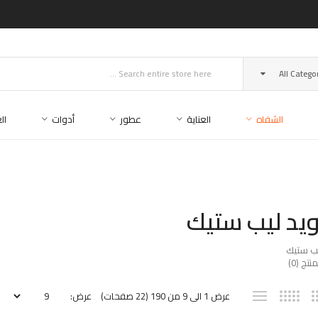
All Catego
الشفاه
العناية
عطور
أدوات
ال
ويد ليب ستيك
يب ستيك
تج (0)
عرض 1 الى 9 من 190 (22 صفحات)
عرض: