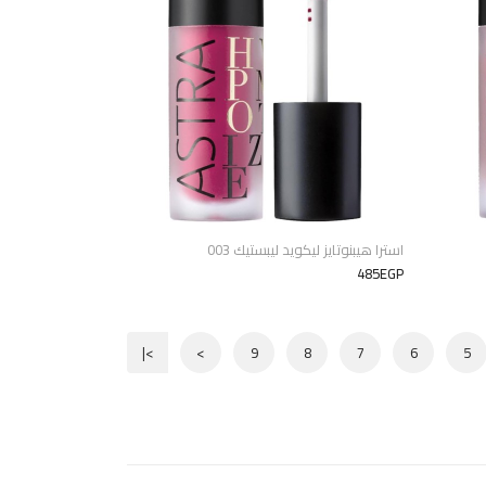
استرا هيبنوتايز ليكويد ليبستيك 003
485EGP
>|
>
9
8
7
6
5