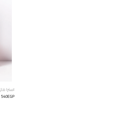
استرا ماى
540EGP