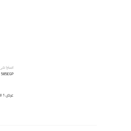
استرا مى
585EGP
عرض 1 الى 9 من 190 (22 صفحات)