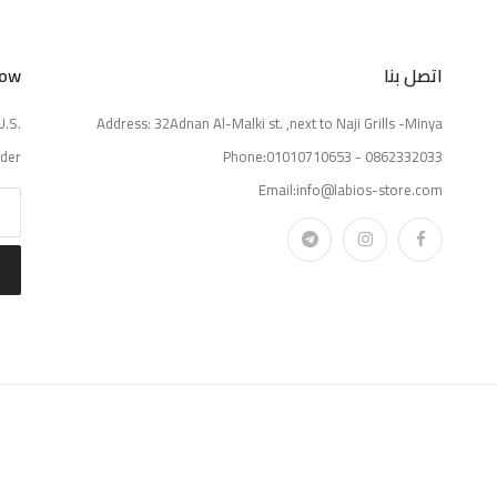
اتصل بنا
Now
U.S.
Address: 32Adnan Al-Malki st. ,next to Naji Grills -Minya
der.
Phone:01010710653 - 0862332033
Email:info@labios-store.com