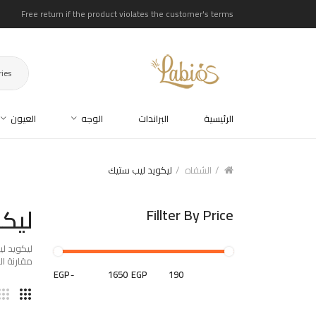
Free return if the product violates the customer's terms
ries
الرئيسية
البراندات
الوجه
العيون
الشفاه
ليكويد ليب ستيك
ليك
Fillter By Price
ليكويد ل
مقارنة المن
EGP
-
EGP