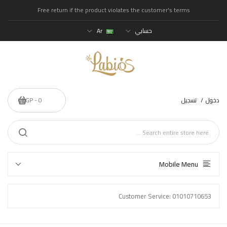
Free return if the product violates the customer's terms
حسابي
Ar
دخول
تسجيل
0 - 0EGP
Mobile Menu
Customer Service: 01010710653