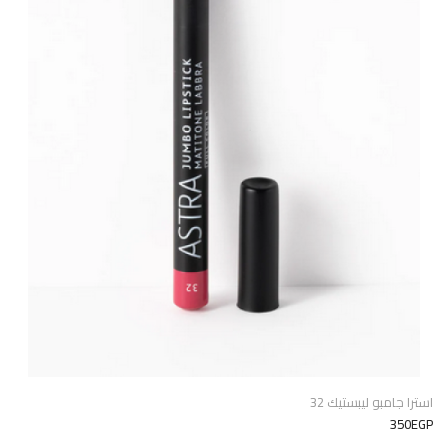
استرا جامبو ليبستيك 32
350EGP