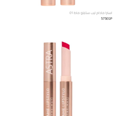
استرا مادام ليب ستايلو ماط 01
575EGP