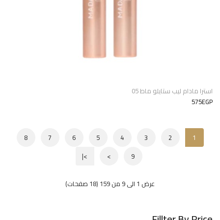
استرا مادام ليب ستايلو ماط 05
575EGP
8
7
6
5
4
3
2
1
>|
>
9
عرض 1 الى 9 من 159 (18 صفحات)
Fillter By Price