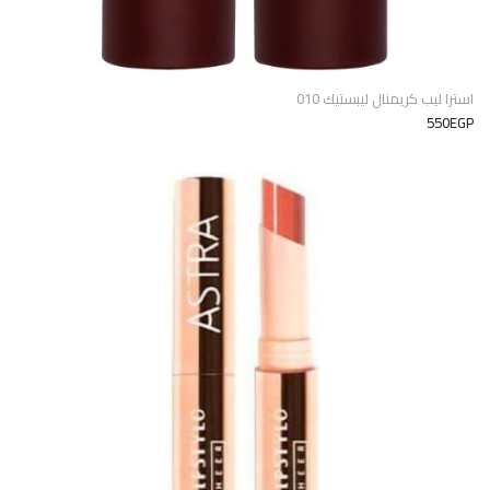
استرا ليب كريمنال ليبستيك 010
550EGP