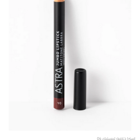
استرا جامبو ليبستيك 04