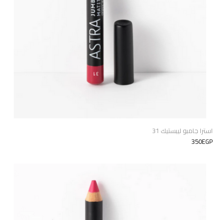
استرا جامبو ليبستيك 31
350EGP