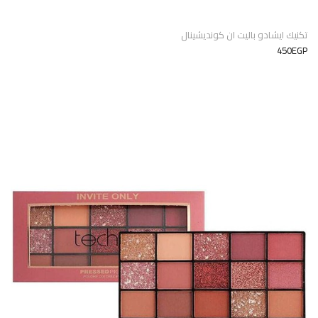
تكنيك ايشادو باليت ان كونديشينال
450EGP