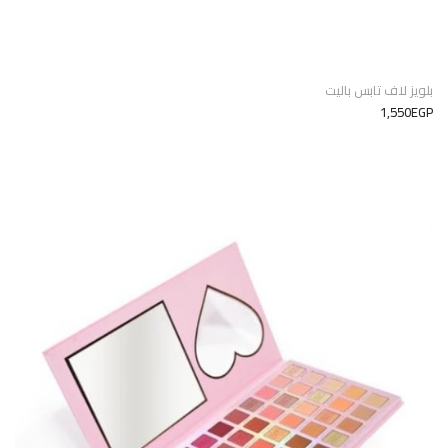
بلويز لاف تابس باليت
1,550EGP