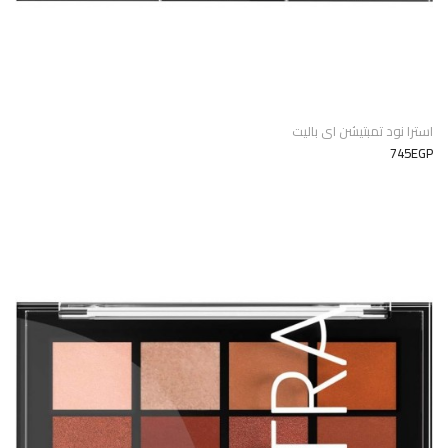
استرا نود تمبتيشن اى باليت
745EGP