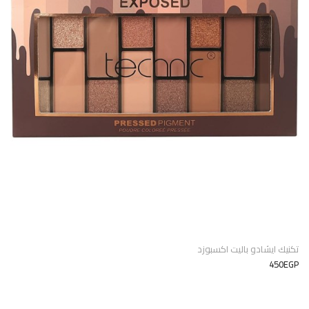
تكنيك ايشادو باليت اكسبوزد
450EGP