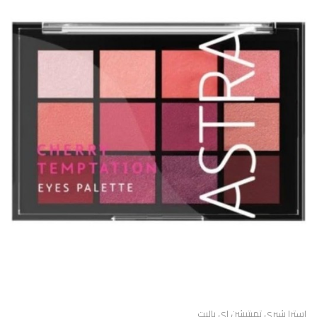
استرا شيرى تمبتيشن اى باليت