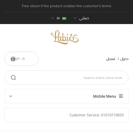
Free return if the product violates the customer's terms
حسابي
Ar
دخول
تسجيل
0 - 0EGP
Mobile Menu
Customer Service: 01010710653