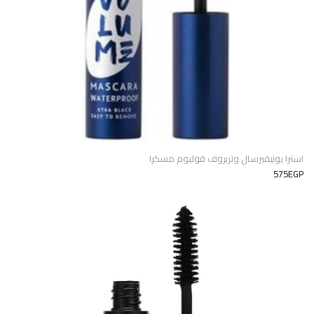
استرا يونيفيرسال وتربروف فوليوم مسكرا
575EGP