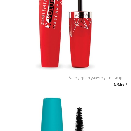
استرا سبليمنال ماكسى فوليوم مسكرا
575EGP