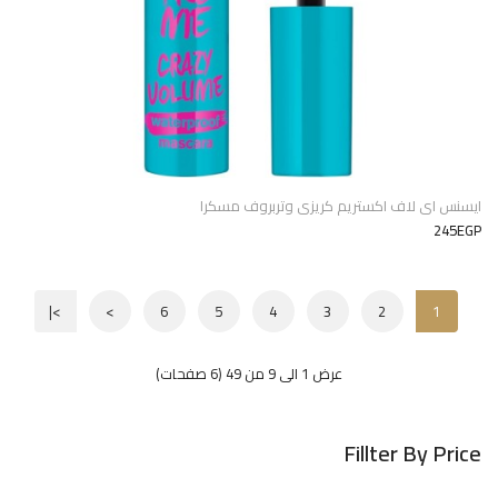
ايسنس اى لاف اكستريم كريزى وتربروف مسكرا
245EGP
>|
>
6
5
4
3
2
1
عرض 1 الى 9 من 49 (6 صفحات)
Fillter By Price