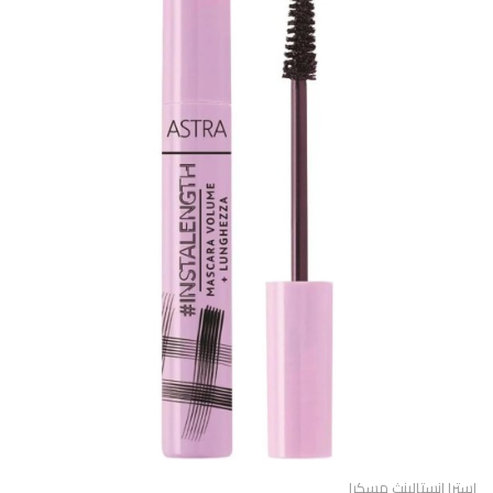
استرا انستالينث مسكرا