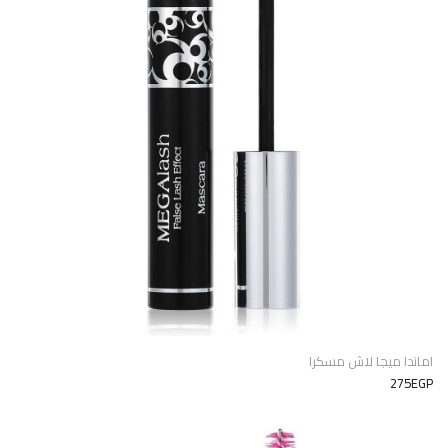
اماندا ميجا لاش مسكرا
275EGP