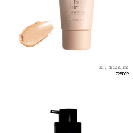
فورايفر52 بور برايمر
725EGP