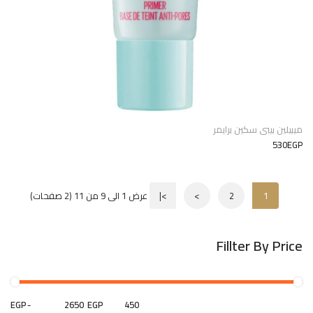
ميبيلين بيبى سكين برايمر
530EGP
1
2
>
>|
عرض 1 الى 9 من 11 (2 صفحات)
Fillter By Price
EGP
-
EGP