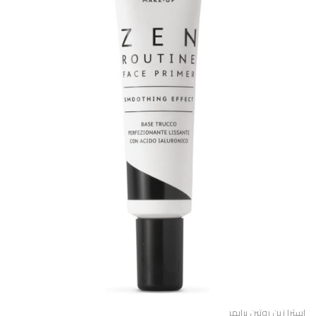
استرا زين روتين برايمر