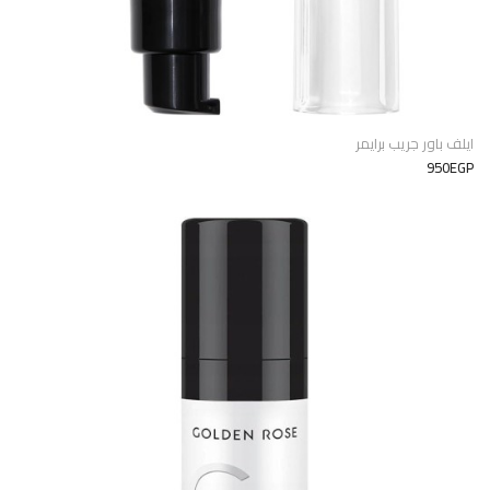
ايلف باور جريب برايمر
950EGP