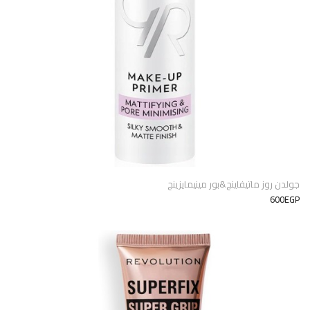
جولدن روز ماتيفاينج&بور مينيمايزينج
600EGP