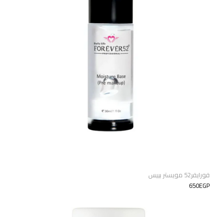
فورايفر52 مويستر بييس
650EGP