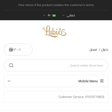
Free return if the product violates the customer's terms
حسابي
Ar
دخول
تسجيل
0 - 0EGP
Mobile Menu
Customer Service: 01010710653