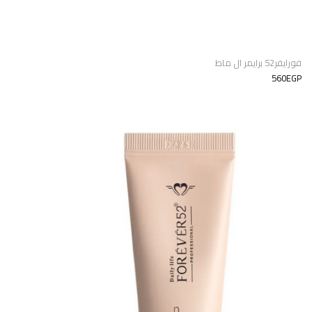
فورايفر52 برايمر ال ماط
560EGP