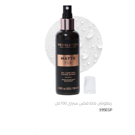
ريفلوشن ماط فكس سبراى 100مل
395EGP