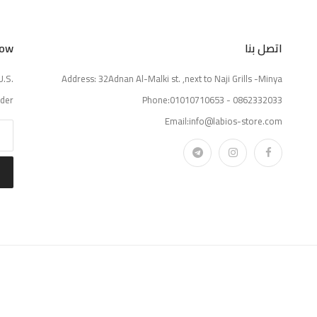
اتصل بنا
Now
U.S.
Address: 32Adnan Al-Malki st. ,next to Naji Grills -Minya
der.
Phone:01010710653 - 0862332033
Email:info@labios-store.com