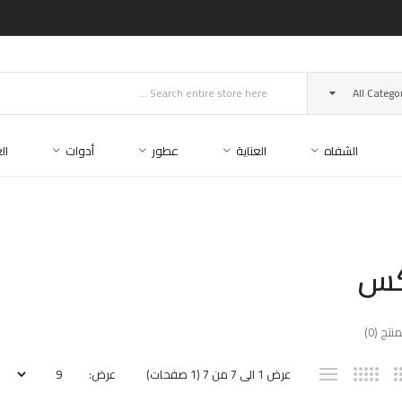
All Catego
الشفاه
العناية
عطور
أدوات
ال
كس
تج (0)
عرض 1 الى 7 من 7 (1 صفحات)
عرض: