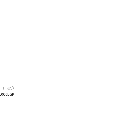
كيرولان فك
,000EGP