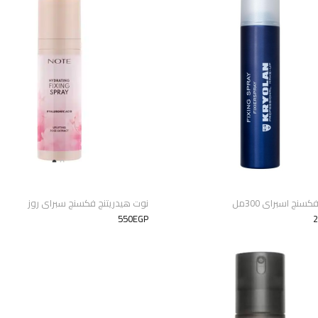
سنج اسبراى 300مل
نوت هيدريتنج فكسنج سبراى روز
550EGP
2