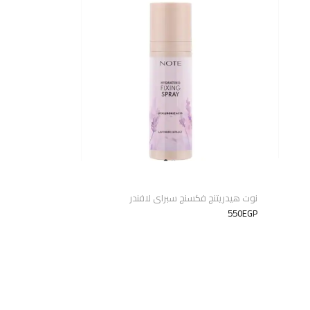
نوت هيدريتنج فكسنج سبراى لافندر
550EGP