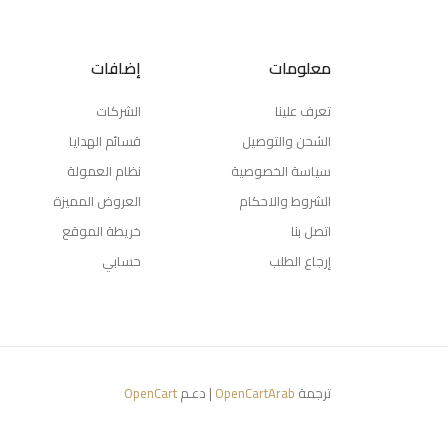
معلومات
إضافات
تعرف علينا
الشركات
الشحن والتوصيل
قسائم الهدايا
سياسة الخصوصية
نظام العمولة
الشروط والاحكام
العروض المميزة
اتصل بنا
خريطة الموقع
إرجاع الطلب
حسابي
ترجمة
OpenCartArab
| دعـم
OpenCart
Your Store © 2026