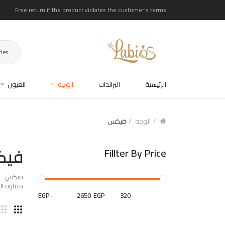
Free return if the product violates the customer's terms
ries
الرئيسية
البراندات
الوجه
العيون
الوجه
فيكس
في
Fillter By Price
فيكس
مقارنة المن
EGP
-
EGP