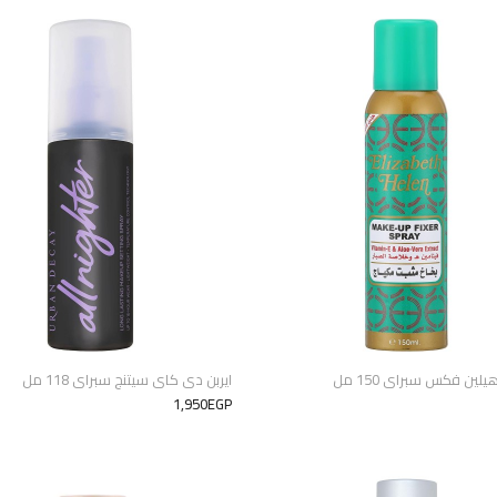
يلين فكس سبراى 150 مل
ايربن دى كاى سيتنج سبراى 118 مل
1,950EGP