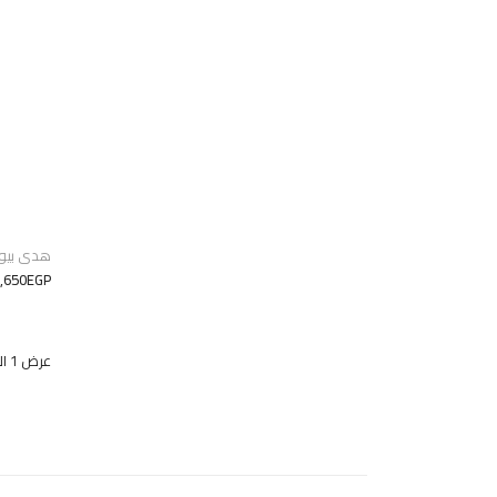
هدى بيوتى 
,650EGP
عرض 1 الى 7 من 7 (1 صفحات)