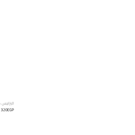
اليزابيس ه
320EGP