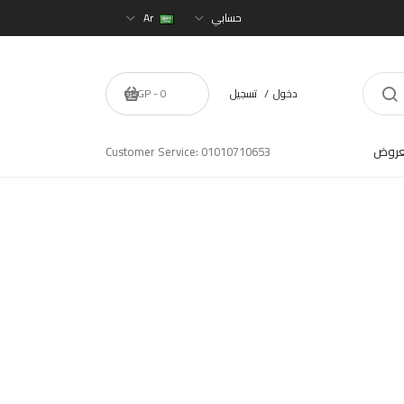
حسابي
Ar
دخول
تسجيل
0 - 0EGP
عروض
Customer Service: 01010710653