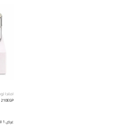
اماندا لوس ب
210EGP
عرض 1 الى 9 من 62 (7 صفحات)