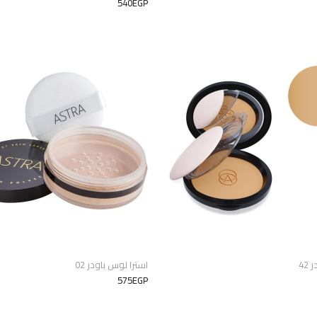
540EGP
42
استرا لوس باودر 02
575EGP