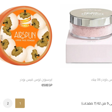
اودر 06 بينك
ايرسبون لوس فيس بودر
650EGP
2
1