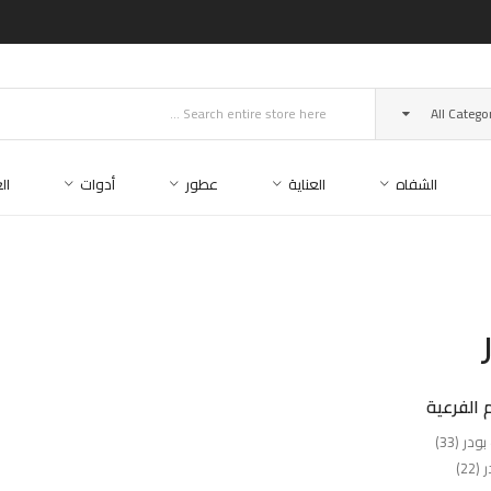
All Catego
الشفاه
العناية
عطور
أدوات
ال
 الفرعية
ر (33)
22)