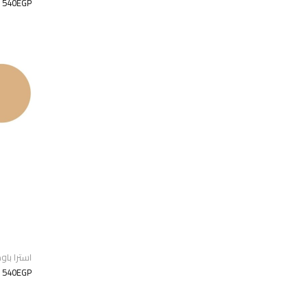
540EGP
استرا باودر 
540EGP