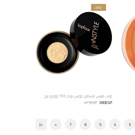
-20%
توب فيس انستايل لوس بودر 103 وورم بيج
475EGP
380EGP
>|
>
7
6
5
4
3