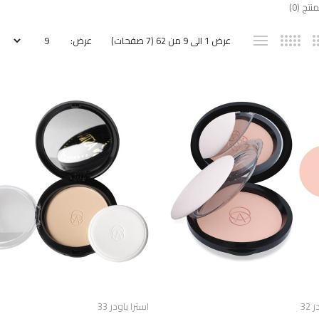
تج (0)
عرض 1 الى 9 من 62 (7 صفحات)
عرض:
32
استرا باودر 33