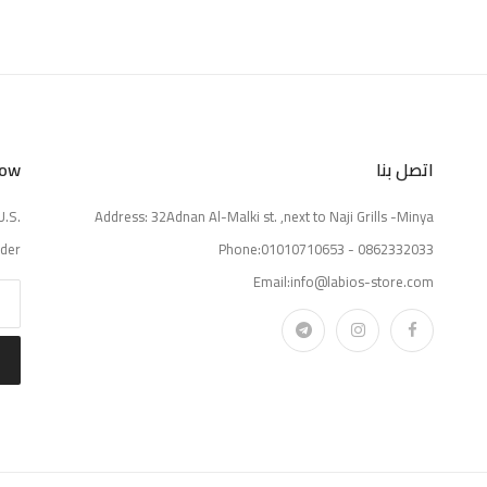
اتصل بنا
Now
U.S.
Address: 32Adnan Al-Malki st. ,next to Naji Grills -Minya
der.
Phone:01010710653 - 0862332033
Email:info@labios-store.com