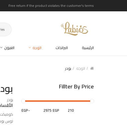
Free return if the product violates the customer's terms
ries
الرئيسية
البراندات
الوجه
العيون
الوجه
بودر
بودر
Fillter By Price
بودر
الأقسام
EGP
-
EGP
كومبكت بود
لوس بودر (