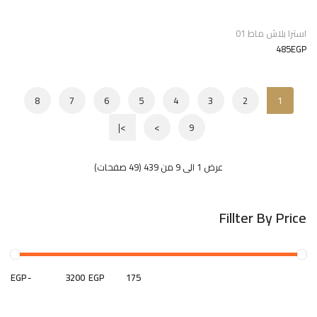
استرا بلاش ماط 01
485EGP
8
7
6
5
4
3
2
1
>|
>
9
عرض 1 الى 9 من 439 (49 صفحات)
Fillter By Price
EGP
-
EGP