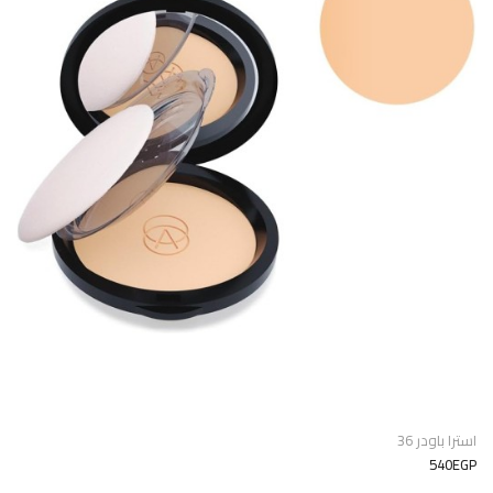
استرا باودر 36
540EGP