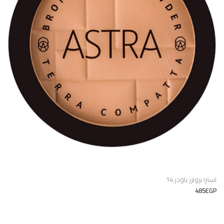
استرا برونزر باودر 14
485EGP