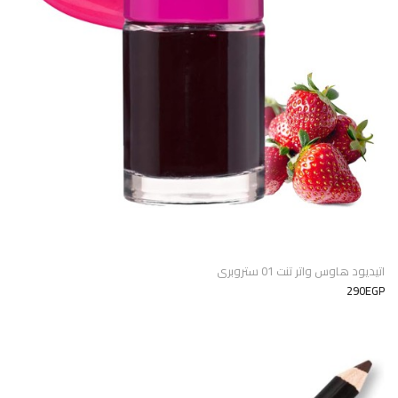
اتيديود هاوس واتر تنت 01 ستروبرى
290EGP