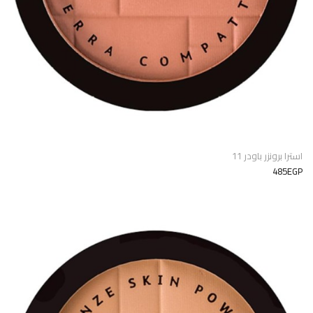
استرا برونزر باودر 11
485EGP