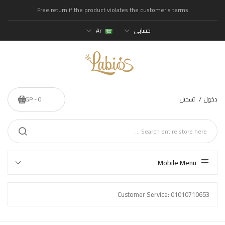
Free return if the product violates the customer's terms
حسابي
Ar
دخول
تسجيل
0 - 0EGP
Mobile Menu
Customer Service: 01010710653