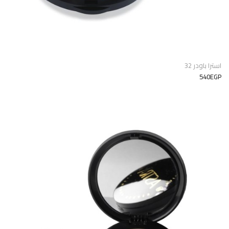
استرا باودر 32
540EGP