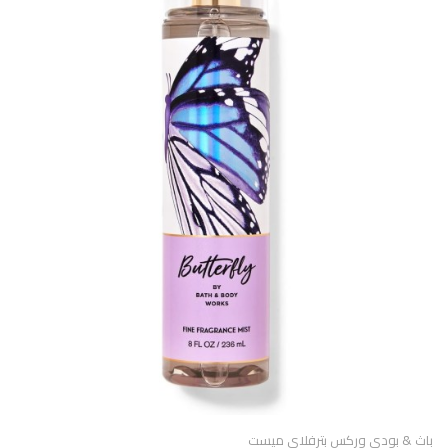
باث & بودى وركس بترفلاى ميست