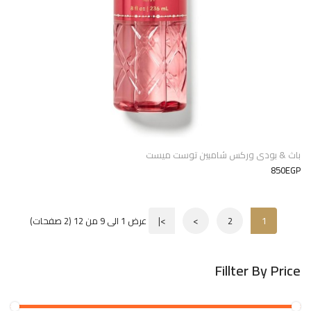
باث & بودى وركس شامبين توست ميست
850EGP
1
2
>
>|
عرض 1 الى 9 من 12 (2 صفحات)
Fillter By Price