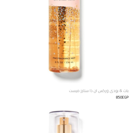
باث & بودى وركس ان ذا ستارز ميست
850EGP