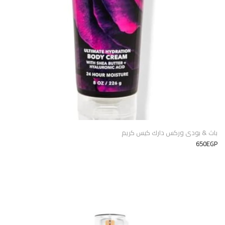
باث & بودى وركس دارك كيس كريم
650EGP