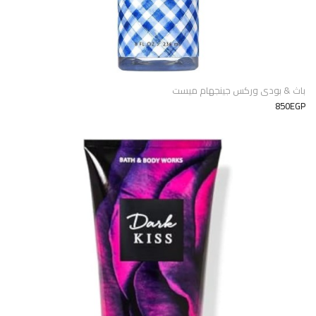
باث & بودى وركس جينجهام ميست
850EGP