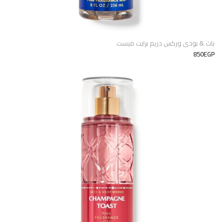
باث & بودى وركس دريم برايت ميست
850EGP