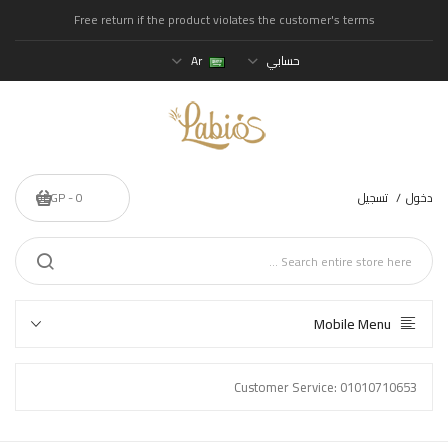
Free return if the product violates the customer's terms
حسابي
Ar
دخول
تسجيل
0 - 0EGP
Mobile Menu
Customer Service: 01010710653