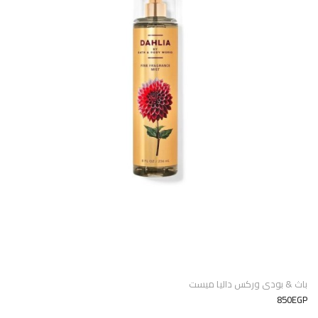
باث & بودى وركس داليا ميست
850EGP