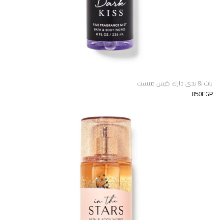
باث & بدى دارك كيس ميست
850EGP