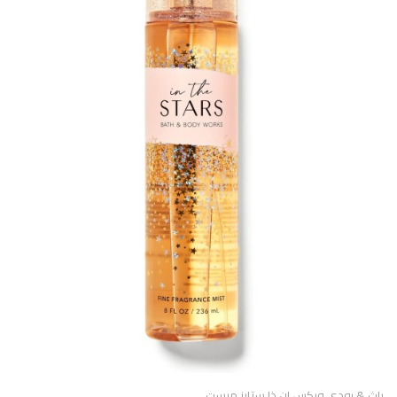
باث & بودى وركس ان ذا ستارز ميست