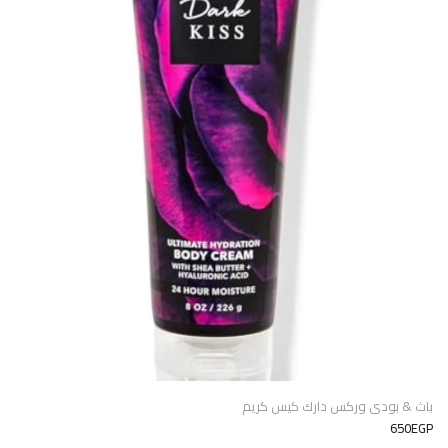
باث & بودى وركس دارك كيس كريم
650EGP