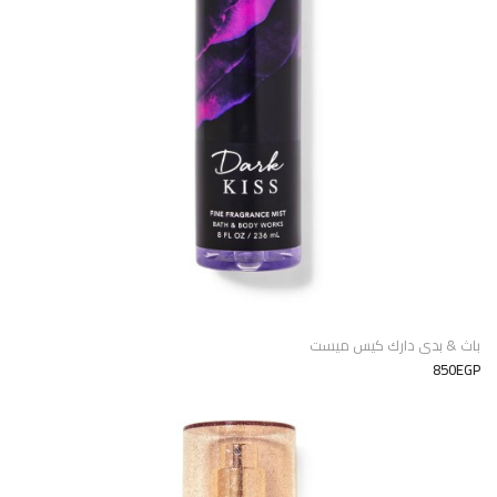
باث & بدى دارك كيس ميست
850EGP