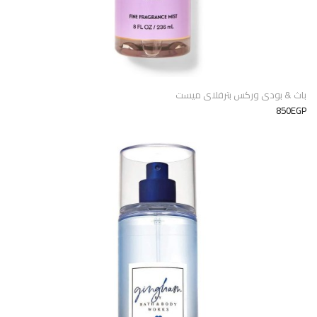
باث & بودى وركس بترفلاى ميست
850EGP