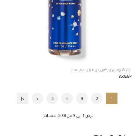
باث & بودى وركس دريم برايت ميست
850EGP
>|
>
5
4
3
2
1
عرض 1 الى 9 من 38 (5 صفحات)