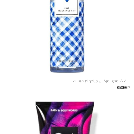
باث & بودى وركس جينجهام ميست
850EGP