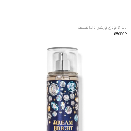
باث & بودى وركس داليا ميست
850EGP