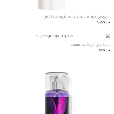
امبروليس كريم لايت مركز متعدد الوظائف 75 مل
1,450EGP
باث & بدى انتو ذا نايت ميست
850EGP