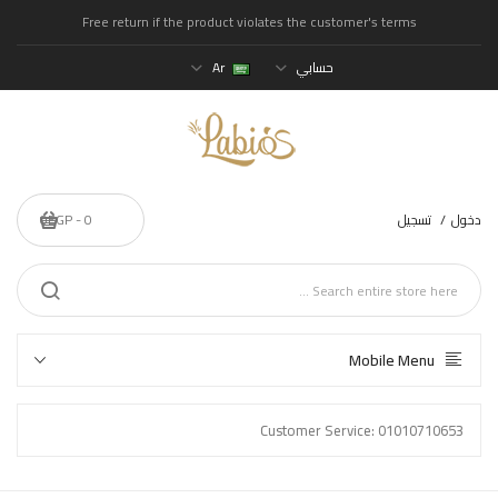
Free return if the product violates the customer's terms
حسابي
Ar
دخول
تسجيل
0 - 0EGP
Mobile Menu
Customer Service: 01010710653